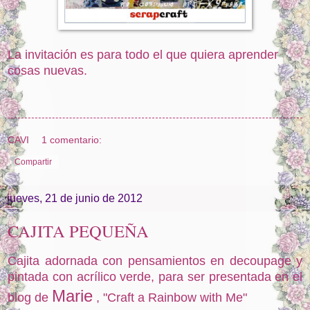
La invitación es para todo el que quiera aprender
cosas nuevas.
CAVI
1 comentario:
Compartir
jueves, 21 de junio de 2012
CAJITA PEQUEÑA
Cajita adornada con pensamientos en decoupage y
pintada con acrílico verde, para ser presentada en el
Marie
blog de
,
"Craft a Rainbow with Me"