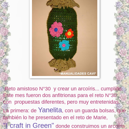
Reto amistoso N°30 y crear un arcoíris... cumplido.
Este mes fueron dos anfitrionas para el reto N°30
con propuestas diferentes, pero muy entretenidas.
Yanelita
La primera: de
, con un guarda bolsas, que
también lo he presentado en el reto de Marie,
"I craft in Green"
donde construimos un arcoíris