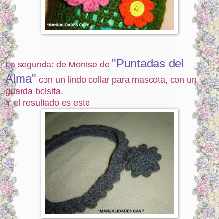
"Puntadas del
La segunda: de Montse de
Alma"
con un lindo collar para mascota, con un
guarda bolsita.
Y el resultado es este